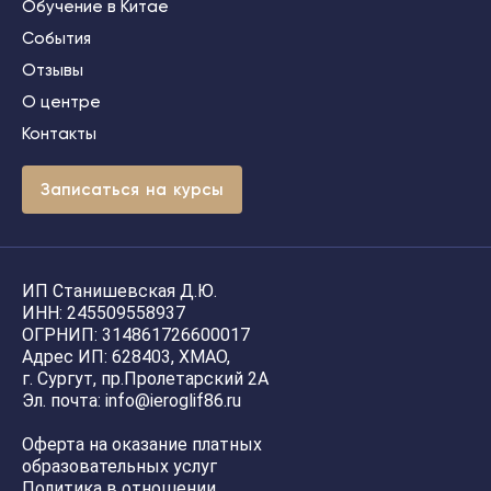
Обучение в Китае
События
Отзывы
О центре
Контакты
З
а
п
и
с
а
т
ь
с
я
н
а
к
у
р
с
ы
ИП Станишевская Д.Ю.
ИНН: 245509558937
ОГРНИП: 314861726600017
Адрес ИП: 628403, ХМАО,
г. Сургут, пр.Пролетарский 2А
Эл. почта: info@ieroglif86.ru
Оферта на оказание платных
образовательных услуг
Политика в отношении