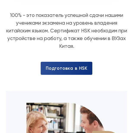
100% - это показатель успешной сдачи нашими
учениками экзамена на уровень владения
китайским языком. Сертификат HSK необходим при
устройстве на работу, а также обучении в ВУЗах
Китая.
П
о
д
г
о
т
о
в
к
а
в
H
S
K