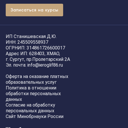
З
а
п
и
с
а
т
ь
с
я
н
а
к
у
р
с
ы
ИП Станишевская Д.Ю.
ИНН: 245509558937
ОГРНИП: 314861726600017
Адрес ИП: 628403, ХМАО,
г. Сургут, пр.Пролетарский 2А
Эл. почта: info@ieroglif86.ru
Оферта на оказание платных
образовательных услуг
Политика в отношении
обработки персональных
данных
Согласие на обработку
персональных данных
Сайт Минобрнауки России