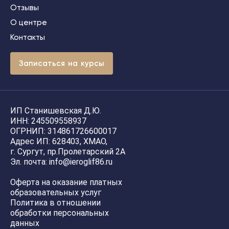
Отзывы
О центре
Контакты
З
а
п
и
с
а
т
ь
с
я
н
а
к
у
р
с
ы
ИП Станишевская Д.Ю.
ИНН: 245509558937
ОГРНИП: 314861726600017
Адрес ИП: 628403, ХМАО,
г. Сургут, пр.Пролетарский 2А
Эл. почта: info@ieroglif86.ru
Оферта на оказание платных
образовательных услуг
Политика в отношении
обработки персональных
данных