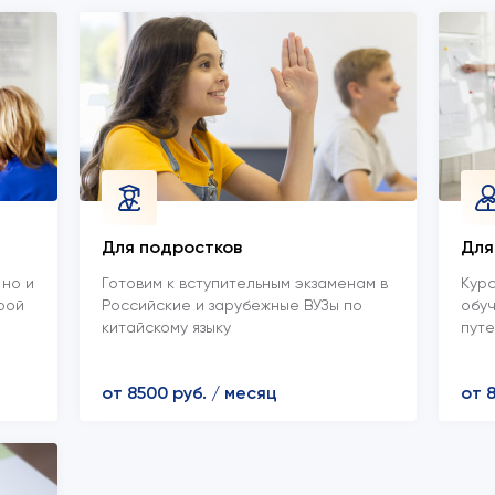
Для подростков
Для
 но и
Готовим к вступительным экзаменам в
Кур
рой
Российские и зарубежные ВУЗы по
обуч
китайскому языку
пут
от 8500 руб. / месяц
от 