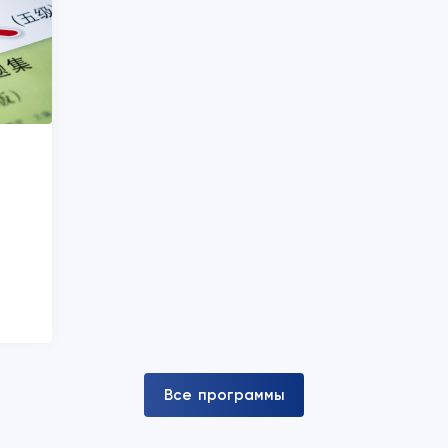
В
с
е
п
р
о
г
р
а
м
м
ы