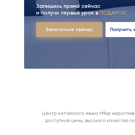
Запишись прямо сейчас
и получи первый урок в
ПОДАРОК!
З
а
п
и
с
а
т
ь
с
я
с
е
й
ч
а
с
П
о
л
у
ч
и
т
ь
Центр китайского языка «Мир иероглиф
доступной цены, высокого качества п