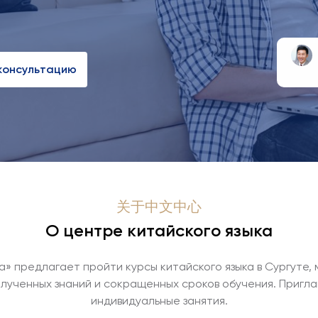
к
о
н
с
у
л
ь
т
а
ц
и
ю
关于中文中心
О центре китайского языка
а» предлагает пройти курсы китайского языка в Сургуте
олученных знаний и сокращенных сроков обучения. Пригла
индивидуальные занятия.