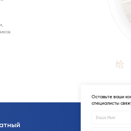
м,
иков
给
Оставьте ваши ко
специалисты свяж
латный