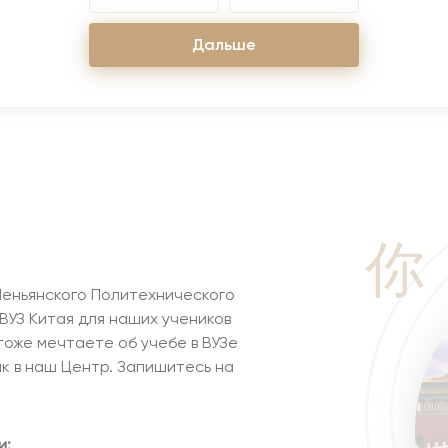
Д
а
л
ь
ш
е
你
еньянского Политехнического
ВУЗ Китая для наших учеников
 тоже мечтаете об учебе в ВУЗе
к в наш Центр. Запишитесь на
и: