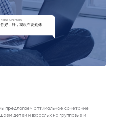
Kiang Chzhuan
你好，好，我現在要煮傳

 統的中國麵條
, мы предлагаем оптимальное сочетание
шаем детей и взрослых на групповые и