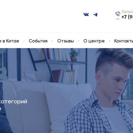
Запис
+7 (
 в Китае
События
Отзывы
О центре
Контакт
категорий
е