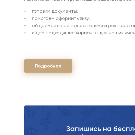
готовим документы,
помогаем оформить визу,
общаемся с преподователями и ректорато
ищем подходящие варианты для наших учен
П
о
д
р
о
б
н
е
е
Запишись на бесп