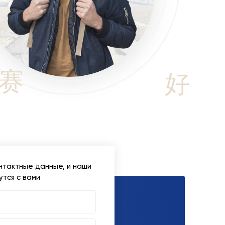
赛
好
нтактные данные, и наши
утся с вами