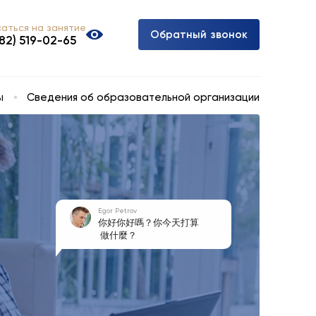
аться на занятие
О
б
р
а
т
н
ы
й
з
в
о
н
о
к
982) 519-02-65
ы
Сведения об образовательной организации
Egor Petrov
你好你好嗎？你今天打算

 做什麼？