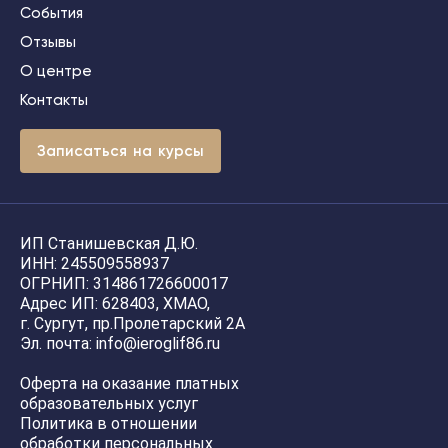
События
Отзывы
О центре
Контакты
З
а
п
и
с
а
т
ь
с
я
н
а
к
у
р
с
ы
ИП Станишевская Д.Ю.
ИНН: 245509558937
ОГРНИП: 314861726600017
Адрес ИП: 628403, ХМАО,
г. Сургут, пр.Пролетарский 2А
Эл. почта: info@ieroglif86.ru
Оферта на оказание платных
образовательных услуг
Политика в отношении
обработки персональных