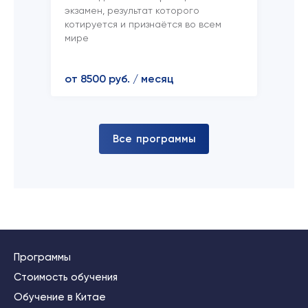
экзамен, результат которого
котируется и признаётся во всем
мире
от 8500 руб. / месяц
В
с
е
п
р
о
г
р
а
м
м
ы
Программы
Стоимость обучения
Обучение в Китае