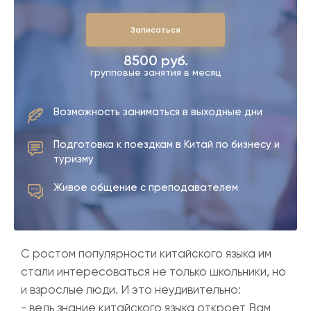
З
а
п
и
с
а
т
ь
с
я
8500 руб.
групповые занятия в месяц
Возможность заниматься в выходные дни
Подготовка к поездкам в Китай по бизнесу и
туризму
Живое общение с преподавателем
С ростом популярности китайского языка им
стали интересоваться не только школьники, но
и взрослые люди. И это неудивительно:
- ведь знание китайского языка откроет Вам