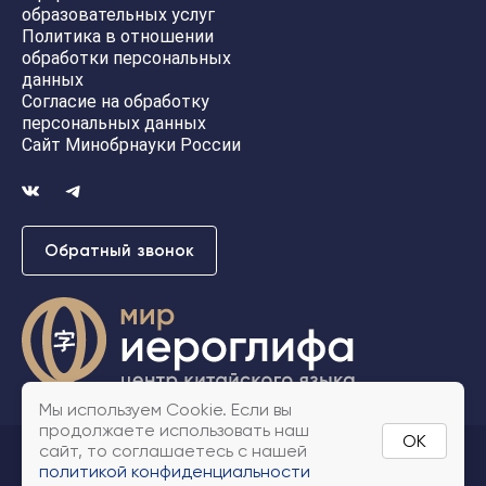
образовательных услуг
Политика в отношении
обработки персональных
данных
Согласие на обработку
персональных данных
Сайт Минобрнауки России
О
б
р
а
т
н
ы
й
з
в
о
н
о
к
Мы используем Cookie. Если вы
продолжаете использовать наш
OK
сайт, то соглашаетесь с нашей
© 2020 Центр китайского языка «Мир Иероглифа»
политикой конфиденциальности
🔊 Тест озвучки
Политика конфиденциальности