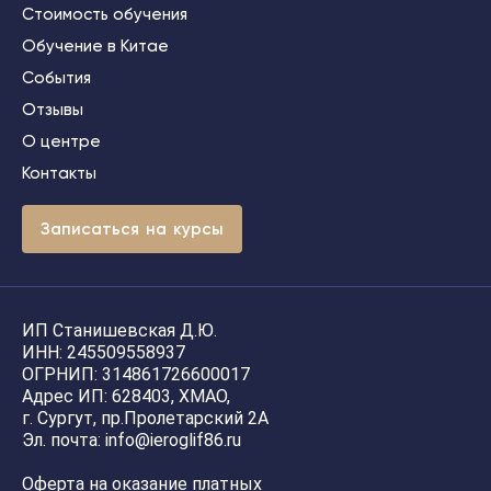
Стоимость обучения
Обучение в Китае
События
Отзывы
О центре
Контакты
З
а
п
и
с
а
т
ь
с
я
н
а
к
у
р
с
ы
ИП Станишевская Д.Ю.
ИНН: 245509558937
ОГРНИП: 314861726600017
Адрес ИП: 628403, ХМАО,
г. Сургут, пр.Пролетарский 2А
Эл. почта: info@ieroglif86.ru
Оферта на оказание платных